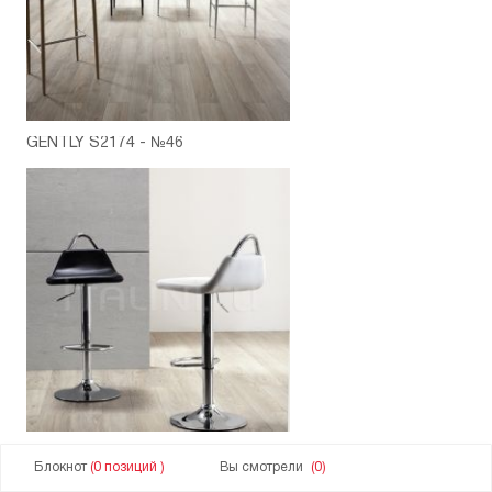
GENTLY S2174 - №46
GOING S2177 - №47
Блокнот
(0 позиций )
Вы смотрели
(0)