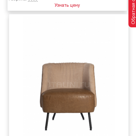
Обратная связь
Узнать цену