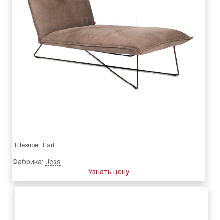
Шезлонг Earl
Фабрика:
Jess
Узнать цену