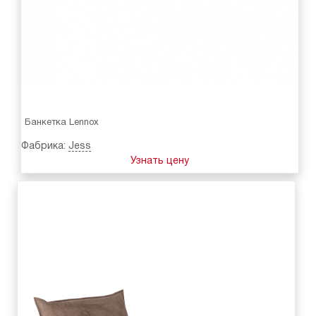
Банкетка Lennox
Фабрика:
Jess
Узнать цену