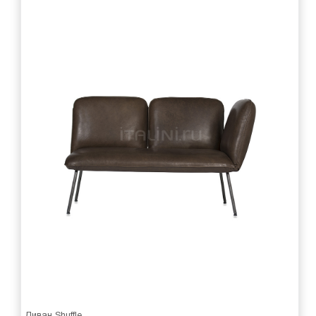
Диван Shuffle