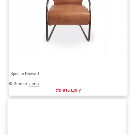
Кресло Howard
Фабрика:
Jess
Узнать цену