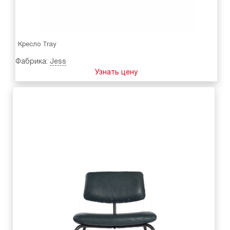
Кресло Tray
Фабрика:
Jess
Узнать цену