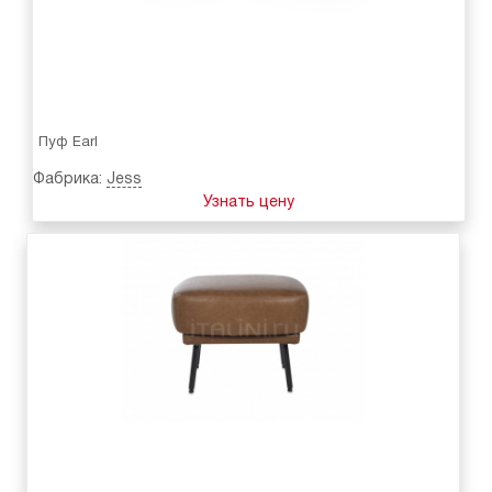
Пуф Earl
Фабрика:
Jess
Узнать цену