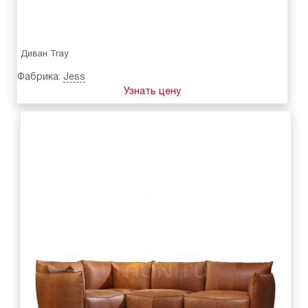
Диван Tray
Фабрика:
Jess
Узнать цену