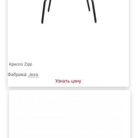
Кресло Zipp
Фабрика:
Jess
Узнать цену