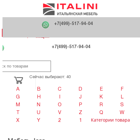
Главная
Фабрики
+7(499)-517-94-04
Распродажа
Как купить
Вакансии
О компании
121170 , г. Москва,
+7(499)-517-94-04
ул. Кутузовский проспект, д. 36 стр.3
Контакты
Дизайнерам
Категории
Категории
Фабрики
Фабрики
Распродаж
Распродаж
Акция
Схема проезда
+7(499)-517-94-04
Сейчас выбирают: 40
A
B
C
D
E
F
G
H
I
J
K
L
M
N
O
P
R
S
T
U
V
Z
Q
W
Категории товара
X
Y
2
1