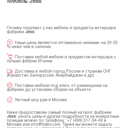
Мебель Jess
Почему покупают у нас мебель и предметы интерьера
фабрики
Jess
:
Наши цены являются оптимально низкими, на 20-25
% ниже чем в салонах
Поставки любой мебели и предметов интерьера с
лучших фабрик Италии
Доставка в любой город России и странам СНГ
(Казахстан, Белоруссия, Азербайджан и др)
Поставки мебели под ключ, от размещении на
фабрике до установки сборки на объекте
Уютный шоу рум в Москве
Ниже предоставлен самый полный каталог фабрики
Jess
, узнать цены и другие подробности на конкретные
позиции можно по телефону :
+7 (499) 517-94-40
в
Москве или
info@italini.com
. Также вы можете задать