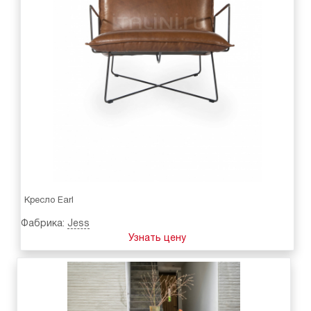
Кресло Earl
Фабрика:
Jess
Узнать цену