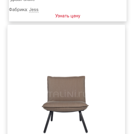
Фабрика:
Jess
Узнать цену