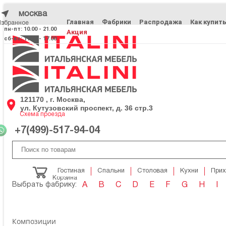
москва
Главная
Фабрики
Распродажа
Как купит
Избранное
Избранное
пн-пт: 10.00 - 21.00
Акция
сб-вс: 11.00 - 17.00
121170 , г. Москва,
ул. Кутузовский проспект, д. 36 стр.3
Схема проезда
+7(499)-517-94-04
Гостиная
Спальни
Столовая
Кухни
При
Корзина
Выбрать фабрику:
A
B
C
D
E
F
G
H
I
Композиции