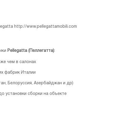
legatta
http://www.pellegattamobili.com
рики
Pellegatta (Пеллегатта)
:
иже чем в салонах
их фабрик Италии
ан, Белоруссия, Азербайджан и др)
до установки сборки на объекте