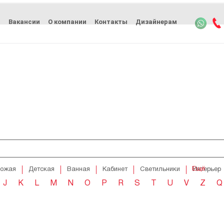
ь
Вакансии
О компании
Контакты
Дизайнерам
Ещё
хожая
Детская
Ванная
Кабинет
Светильники
Интерьер
J
K
L
M
N
O
P
R
S
T
U
V
Z
Q