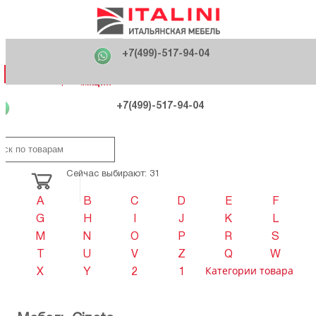
Главная
Фабрики
+7(499)-517-94-04
Распродажа
Как купить
Вакансии
О компании
121170 , г. Москва,
+7(499)-517-94-04
ул. Кутузовский проспект, д. 36 стр.3
Контакты
Дизайнерам
Категории
Категории
Фабрики
Фабрики
Распродаж
Распродаж
Акция
Схема проезда
+7(499)-517-94-04
Сейчас выбирают: 31
A
B
C
D
E
F
G
H
I
J
K
L
M
N
O
P
R
S
T
U
V
Z
Q
W
Категории товара
X
Y
2
1