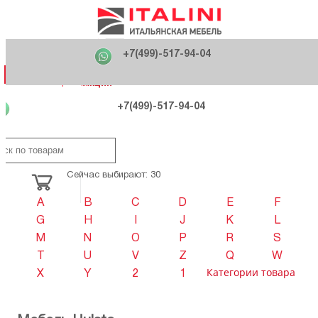
Главная
Фабрики
+7(499)-517-94-04
Распродажа
Как купить
Вакансии
О компании
121170 , г. Москва,
+7(499)-517-94-04
ул. Кутузовский проспект, д. 36 стр.3
Контакты
Дизайнерам
Категории
Категории
Фабрики
Фабрики
Распродаж
Распродаж
Акция
Схема проезда
+7(499)-517-94-04
Сейчас выбирают: 30
A
B
C
D
E
F
G
H
I
J
K
L
M
N
O
P
R
S
T
U
V
Z
Q
W
Категории товара
X
Y
2
1