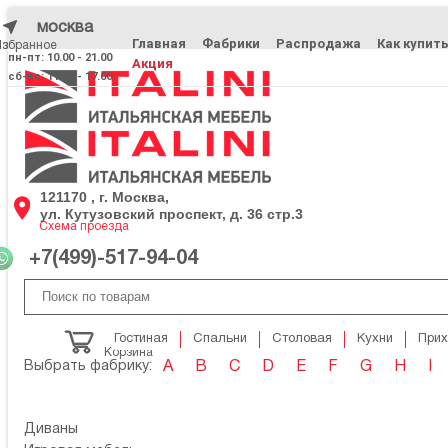
москва
Главная
Фабрики
Распродажа
Как купит
Избранное
Избранное
пн-пт: 10.00 - 21.00
Акция
сб-вс: 11.00 - 17.00
121170 , г. Москва,
ул. Кутузовский проспект, д. 36 стр.3
Схема проезда
+7(499)-517-94-04
Гостиная
Спальни
Столовая
Кухни
При
Корзина
Выбрать фабрику:
A
B
C
D
E
F
G
H
I
Диваны