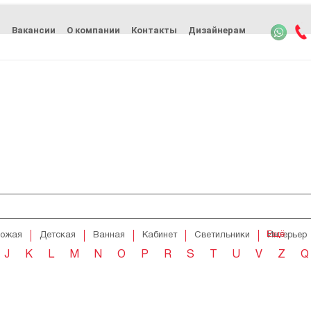
ь
Вакансии
О компании
Контакты
Дизайнерам
Ещё
хожая
Детская
Ванная
Кабинет
Светильники
Интерьер
J
K
L
M
N
O
P
R
S
T
U
V
Z
Q