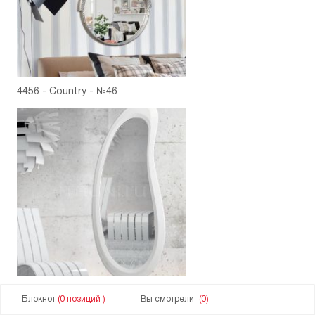
4456 - Country - №46
P4256 - Atollo Bianco - №47
Блокнот
(0 позиций )
Вы смотрели
(0)