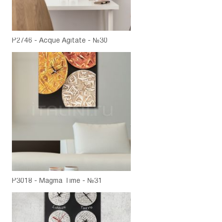
P2746 - Acque Agitate - №30
P3018 - Magma Time - №31