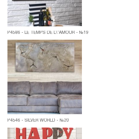
P4586 - LE TEMPS DE L\'AMOUR - №19
P4546 - SILVER WORLD - №20