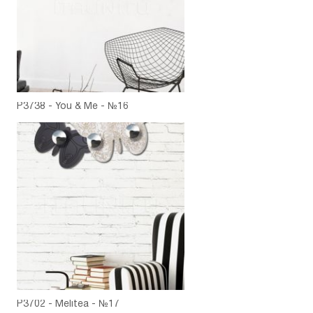
P3738 - You & Me - №16
P3702 - Melitea - №17