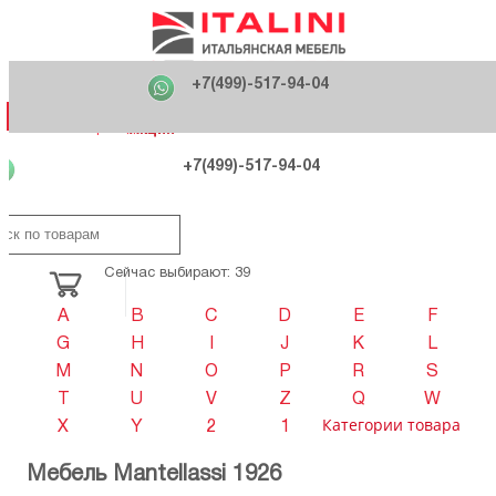
Главная
Фабрики
+7(499)-517-94-04
Распродажа
Как купить
Вакансии
О компании
121170 , г. Москва,
+7(499)-517-94-04
ул. Кутузовский проспект, д. 36 стр.3
Контакты
Дизайнерам
Категории
Категории
Фабрики
Фабрики
Распродаж
Распродаж
Акция
Схема проезда
+7(499)-517-94-04
Сейчас выбирают: 39
A
B
C
D
E
F
G
H
I
J
K
L
M
N
O
P
R
S
T
U
V
Z
Q
W
Категории товара
X
Y
2
1
Мебель Mantellassi 1926