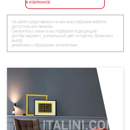
В ИЗБРАННОЕ
На сайте представлено не все многообразие мебели,
доступное для заказов.
Свяжитесь с нами и мы подберем подходящий
для Вас вариант, уникальный цвет и отделку. Возможен
выезд
дизайнера с образцами, каталогами