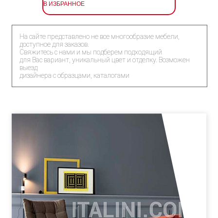
В ИЗБРАННОЕ
На сайте представлено не все многообразие мебели,
доступное для заказов.
Свяжитесь с нами и мы подберем подходящий
для Вас вариант, уникальный цвет и отделку. Возможен
выезд
дизайнера с образцами, каталогами