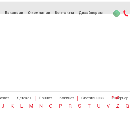
ь
Вакансии
О компании
Контакты
Дизайнерам
Ещё
хожая
Детская
Ванная
Кабинет
Светильники
Интерьер
J
K
L
M
N
O
P
R
S
T
U
V
Z
Q