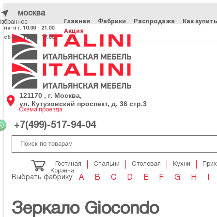
москва
Главная
Фабрики
Распродажа
Как купит
Избранное
Избранное
пн-пт: 10.00 - 21.00
Акция
сб-вс: 11.00 - 17.00
121170 , г. Москва,
ул. Кутузовский проспект, д. 36 стр.3
Схема проезда
+7(499)-517-94-04
Гостиная
Спальни
Столовая
Кухни
При
Корзина
Выбрать фабрику:
A
B
C
D
E
F
G
H
I
Зеркало Giocondo