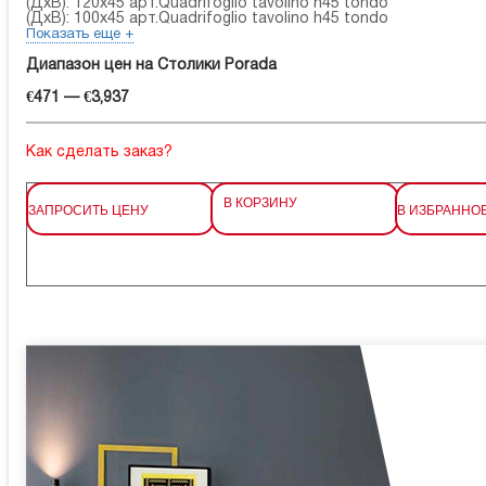
(ДхВ): 120x45 арт.Quadrifoglio tavolino h45 tondo
(ДхВ): 100x45 арт.Quadrifoglio tavolino h45 tondo
Показать еще +
Диапазон цен на Столики Porada
€471 — €3,937
Как сделать заказ?
В КОРЗИНУ
ЗАПРОСИТЬ ЦЕНУ
В ИЗБРАННО