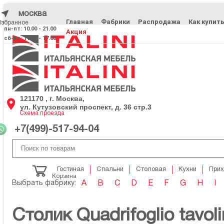
москва
Главная
Фабрики
Распродажа
Как купит
Избранное
Избранное
пн-пт: 10.00 - 21.00
Акция
сб-вс: 11.00 - 17.00
121170 , г. Москва,
ул. Кутузовский проспект, д. 36 стр.3
Схема проезда
+7(499)-517-94-04
Гостиная
Спальни
Столовая
Кухни
При
Корзина
Выбрать фабрику:
A
B
C
D
E
F
G
H
I
Столик Quadrifoglio tavol