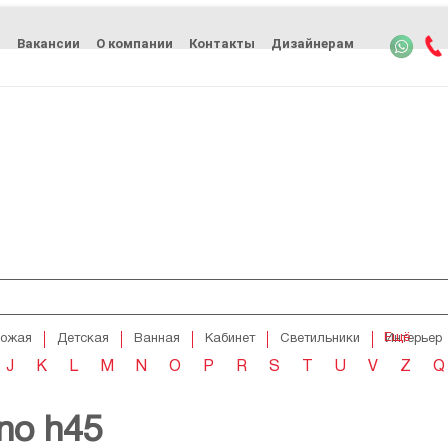
ь
Вакансии
О компании
Контакты
Дизайнерам
Ещё
хожая
Детская
Ванная
Кабинет
Светильники
Интерьер
J
K
L
M
N
O
P
R
S
T
U
V
Z
Q
ino h45