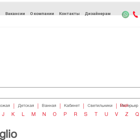
ь
Вакансии
О компании
Контакты
Дизайнерам
Ещё
хожая
Детская
Ванная
Кабинет
Светильники
Интерьер
J
K
L
M
N
O
P
R
S
T
U
V
Z
Q
glio