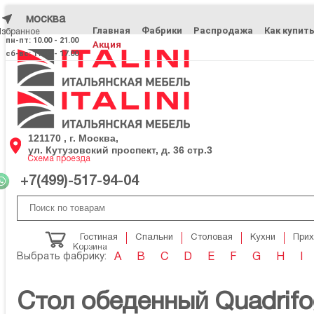
москва
Главная
Фабрики
Распродажа
Как купит
Избранное
Избранное
пн-пт: 10.00 - 21.00
Акция
сб-вс: 11.00 - 17.00
121170 , г. Москва,
ул. Кутузовский проспект, д. 36 стр.3
Схема проезда
+7(499)-517-94-04
Гостиная
Спальни
Столовая
Кухни
При
Корзина
Выбрать фабрику:
A
B
C
D
E
F
G
H
I
Стол обеденный Quadrifo