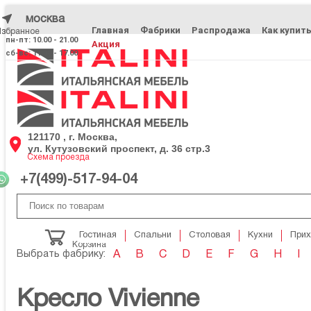
москва
Главная
Фабрики
Распродажа
Как купит
Избранное
Избранное
пн-пт: 10.00 - 21.00
Акция
сб-вс: 11.00 - 17.00
121170 , г. Москва,
ул. Кутузовский проспект, д. 36 стр.3
Схема проезда
+7(499)-517-94-04
Гостиная
Спальни
Столовая
Кухни
При
Корзина
Выбрать фабрику:
A
B
C
D
E
F
G
H
I
Кресло Vivienne