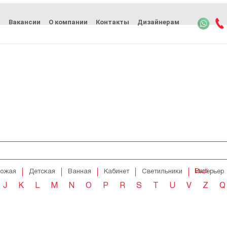
ь
Вакансии
О компании
Контакты
Дизайнерам
Ещё
хожая
Детская
Ванная
Кабинет
Светильники
Интерьер
J
K
L
M
N
O
P
R
S
T
U
V
Z
Q