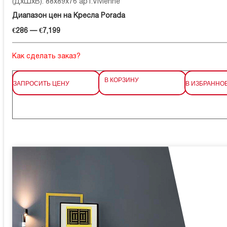
(ДхШхВ): 88x89x76 арт.Vivienne
Диапазон цен на Кресла Porada
€286 — €7,199
Как сделать заказ?
В КОРЗИНУ
ЗАПРОСИТЬ ЦЕНУ
В ИЗБРАННО