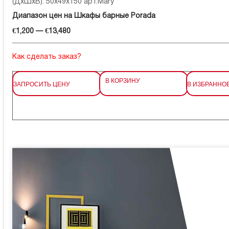
(ДхШхВ): 50x49x150 арт.Mary
Диапазон цен на Шкафы барные Porada
€1,200 — €13,480
Как сделать заказ?
В КОРЗИНУ
ЗАПРОСИТЬ ЦЕНУ
В ИЗБРАННО