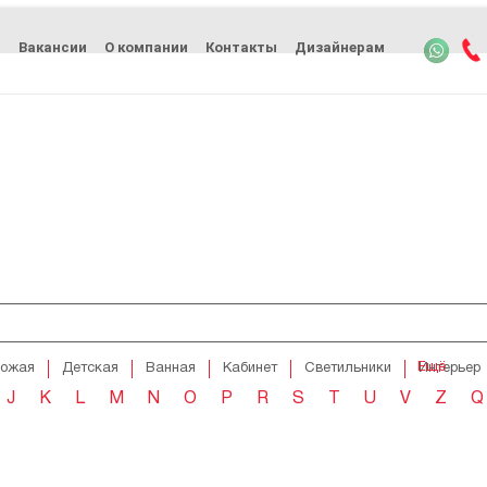
ь
Вакансии
О компании
Контакты
Дизайнерам
Ещё
хожая
Детская
Ванная
Кабинет
Светильники
Интерьер
J
K
L
M
N
O
P
R
S
T
U
V
Z
Q