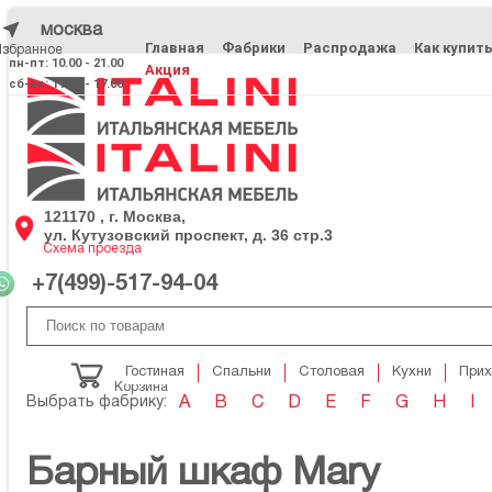
москва
Главная
Фабрики
Распродажа
Как купит
Избранное
Избранное
пн-пт: 10.00 - 21.00
Акция
сб-вс: 11.00 - 17.00
121170 , г. Москва,
ул. Кутузовский проспект, д. 36 стр.3
Схема проезда
+7(499)-517-94-04
Гостиная
Спальни
Столовая
Кухни
При
Корзина
Выбрать фабрику:
A
B
C
D
E
F
G
H
I
Барный шкаф Mary