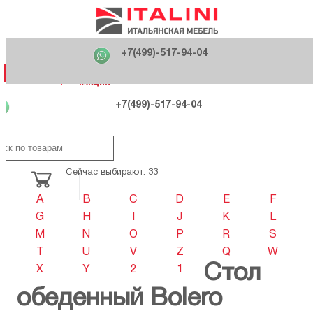
Главная
Фабрики
+7(499)-517-94-04
Распродажа
Как купить
Вакансии
О компании
121170 , г. Москва,
+7(499)-517-94-04
ул. Кутузовский проспект, д. 36 стр.3
Контакты
Дизайнерам
Категории
Категории
Фабрики
Фабрики
Распродаж
Распродаж
Акция
Схема проезда
+7(499)-517-94-04
Сейчас выбирают: 33
A
B
C
D
E
F
G
H
I
J
K
L
M
N
O
P
R
S
T
U
V
Z
Q
W
Стол
X
Y
2
1
обеденный Bolero