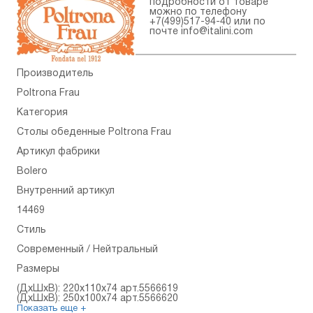
подробности от товаре
можно по телефону
+7(499)517-94-40
или по
почте
info@italini.com
Производитель
Poltrona Frau
Категория
Столы обеденные Poltrona Frau
Артикул фабрики
Bolero
Внутренний артикул
14469
Стиль
Современный / Нейтральный
Размеры
(ДхШхВ): 220x110x74 арт.5566619
(ДхШхВ): 250x100x74 арт.5566620
Показать еще +