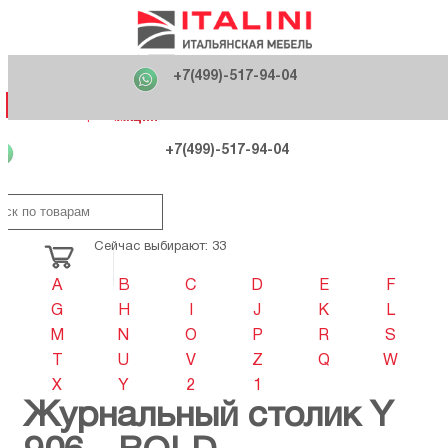
Главная
Фабрики
+7(499)-517-94-04
Распродажа
Как купить
Вакансии
О компании
121170 , г. Москва,
+7(499)-517-94-04
ул. Кутузовский проспект, д. 36 стр.3
Контакты
Дизайнерам
Категории
Категории
Фабрики
Фабрики
Распродаж
Распродаж
Акция
Схема проезда
+7(499)-517-94-04
Сейчас выбирают: 33
A
B
C
D
E
F
G
H
I
J
K
L
M
N
O
P
R
S
T
U
V
Z
Q
W
X
Y
2
1
Журнальный столик Y