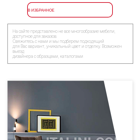
В ИЗБРАННОЕ
На сайте представлено не все многообразие мебели,
доступное для заказов.
Свяжитесь с нами и мы подберем подходящий
для Вас вариант, уникальный цвет и отделку. Возможен
выезд
дизайнера с образцами, каталогами