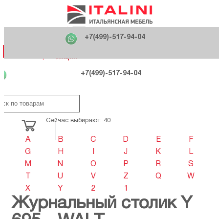
Главная
Фабрики
+7(499)-517-94-04
Распродажа
Как купить
Вакансии
О компании
121170 , г. Москва,
+7(499)-517-94-04
ул. Кутузовский проспект, д. 36 стр.3
Контакты
Дизайнерам
Категории
Категории
Фабрики
Фабрики
Распродаж
Распродаж
Акция
Схема проезда
+7(499)-517-94-04
Сейчас выбирают: 40
A
B
C
D
E
F
G
H
I
J
K
L
M
N
O
P
R
S
T
U
V
Z
Q
W
X
Y
2
1
Журнальный столик Y