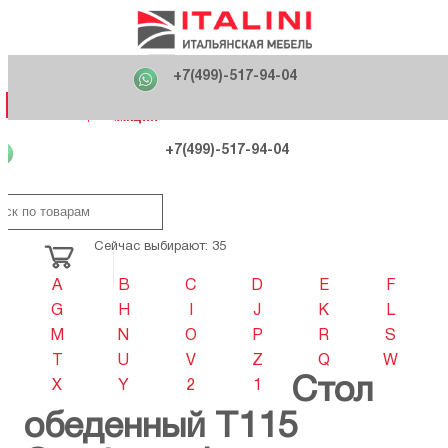
Главная
Фабрики
+7(499)-517-94-04
Распродажа
Как купить
Вакансии
О компании
121170 , г. Москва,
+7(499)-517-94-04
ул. Кутузовский проспект, д. 36 стр.3
Контакты
Дизайнерам
Категории
Категории
Фабрики
Фабрики
Распродаж
Распродаж
Акция
Схема проезда
+7(499)-517-94-04
Сейчас выбирают: 35
A
B
C
D
E
F
G
H
I
J
K
L
M
N
O
P
R
S
T
U
V
Z
Q
W
Стол
X
Y
2
1
обеденный T115