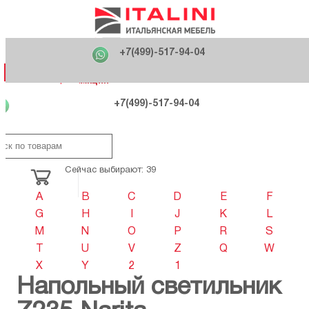
Главная
Фабрики
+7(499)-517-94-04
Распродажа
Как купить
Вакансии
О компании
121170 , г. Москва,
+7(499)-517-94-04
ул. Кутузовский проспект, д. 36 стр.3
Контакты
Дизайнерам
Категории
Категории
Фабрики
Фабрики
Распродаж
Распродаж
Акция
Схема проезда
+7(499)-517-94-04
Сейчас выбирают: 39
A
B
C
D
E
F
G
H
I
J
K
L
M
N
O
P
R
S
T
U
V
Z
Q
W
X
Y
2
1
Напольный светильник