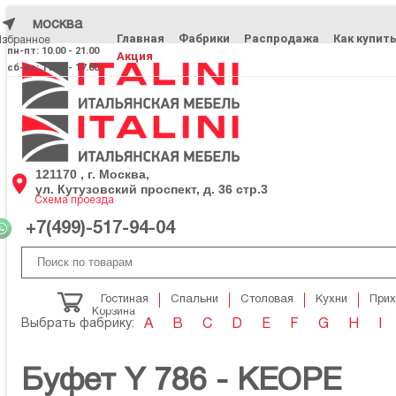
москва
Главная
Фабрики
Распродажа
Как купит
Избранное
Избранное
пн-пт: 10.00 - 21.00
Акция
сб-вс: 11.00 - 17.00
121170 , г. Москва,
ул. Кутузовский проспект, д. 36 стр.3
Схема проезда
+7(499)-517-94-04
Гостиная
Спальни
Столовая
Кухни
При
Корзина
Выбрать фабрику:
A
B
C
D
E
F
G
H
I
Буфет Y 786 - KEOPE