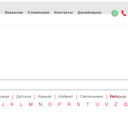
ь
Вакансии
О компании
Контакты
Дизайнерам
Ещё
хожая
Детская
Ванная
Кабинет
Светильники
Интерьер
J
K
L
M
N
O
P
R
S
T
U
V
Z
Q