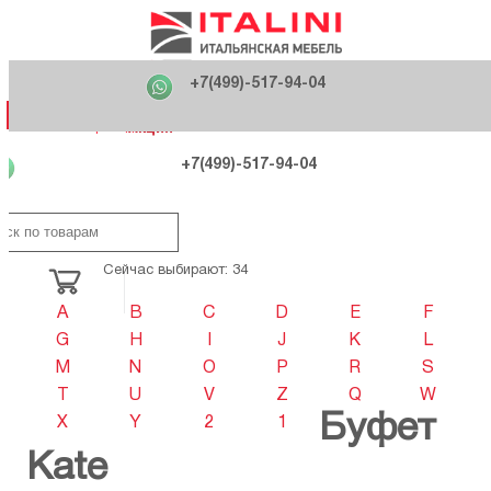
Главная
Фабрики
+7(499)-517-94-04
Распродажа
Как купить
Вакансии
О компании
121170 , г. Москва,
+7(499)-517-94-04
ул. Кутузовский проспект, д. 36 стр.3
Контакты
Дизайнерам
Категории
Категории
Фабрики
Фабрики
Распродаж
Распродаж
Акция
Схема проезда
+7(499)-517-94-04
Сейчас выбирают: 34
A
B
C
D
E
F
G
H
I
J
K
L
M
N
O
P
R
S
T
U
V
Z
Q
W
Буфет
X
Y
2
1
Kate