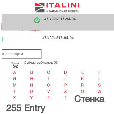
Главная
Фабрики
+7(499)-517-94-04
Распродажа
Как купить
Вакансии
О компании
121170 , г. Москва,
+7(499)-517-94-04
ул. Кутузовский проспект, д. 36 стр.3
Контакты
Дизайнерам
Категории
Категории
Фабрики
Фабрики
Распродаж
Распродаж
Акция
Схема проезда
+7(499)-517-94-04
Сейчас выбирают: 36
A
B
C
D
E
F
G
H
I
J
K
L
M
N
O
P
R
S
T
U
V
Z
Q
W
Стенка
X
Y
2
1
255 Entry