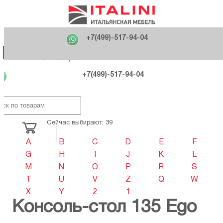
Главная
Фабрики
+7(499)-517-94-04
Распродажа
Как купить
Вакансии
О компании
121170 , г. Москва,
+7(499)-517-94-04
ул. Кутузовский проспект, д. 36 стр.3
Контакты
Дизайнерам
Категории
Категории
Фабрики
Фабрики
Распродаж
Распродаж
Акция
Схема проезда
+7(499)-517-94-04
Сейчас выбирают: 39
A
B
C
D
E
F
G
H
I
J
K
L
M
N
O
P
R
S
T
U
V
Z
Q
W
X
Y
2
1
Консоль-стол 135 Ego