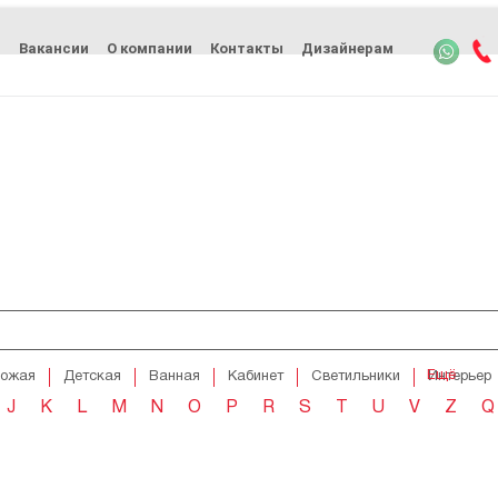
ь
Вакансии
О компании
Контакты
Дизайнерам
Ещё
хожая
Детская
Ванная
Кабинет
Светильники
Интерьер
J
K
L
M
N
O
P
R
S
T
U
V
Z
Q