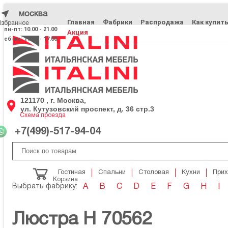
москва
Главная
Фабрики
Распродажа
Как купит
Избранное
Избранное
пн-пт: 10.00 - 21.00
Акция
сб-вс: 11.00 - 17.00
121170 , г. Москва,
ул. Кутузовский проспект, д. 36 стр.3
Схема проезда
+7(499)-517-94-04
Гостиная
Спальни
Столовая
Кухни
При
Корзина
Выбрать фабрику:
A
B
C
D
E
F
G
H
I
Люстра H 70562