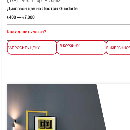
(ДхВ): 140x114 арт.H 70562
Диапазон цен на Люстры Guadarte
€400 — €7,000
Как сделать заказ?
В КОРЗИНУ
ЗАПРОСИТЬ ЦЕНУ
В ИЗБРАННО