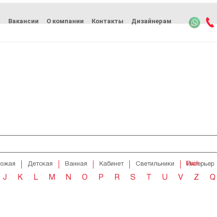
ь
Вакансии
О компании
Контакты
Дизайнерам
Ещё
хожая
Детская
Ванная
Кабинет
Светильники
Интерьер
J
K
L
M
N
O
P
R
S
T
U
V
Z
Q