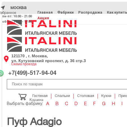
москва
Главная
Фабрики
Распродажа
Как купит
Избранное
Избранное
пн-пт: 10.00 - 21.00
Акция
сб-вс: 11.00 - 17.00
121170 , г. Москва,
ул. Кутузовский проспект, д. 36 стр.3
Схема проезда
+7(499)-517-94-04
Гостиная
Спальни
Столовая
Кухни
При
Корзина
Выбрать фабрику:
A
B
C
D
E
F
G
H
I
Пуф Adagio