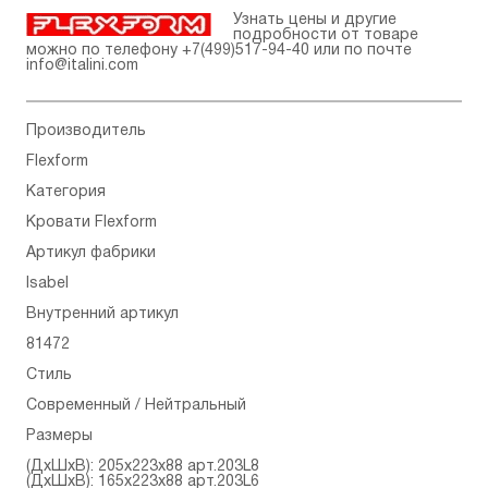
Узнать цены и другие
подробности от товаре
можно по телефону
+7(499)517-94-40
или по почте
info@italini.com
Производитель
Flexform
Категория
Кровати Flexform
Артикул фабрики
Isabel
Внутренний артикул
81472
Стиль
Современный / Нейтральный
Размеры
(ДхШхВ): 205x223x88 арт.203L8
(ДхШхВ): 165x223x88 арт.203L6