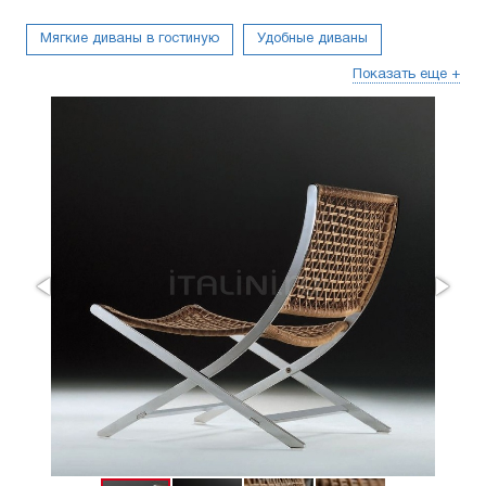
Мягкие диваны в гостиную
Удобные диваны
Показать еще +
Для гостиной
Угловые диваны и стенки
Гостиные для дома
Стенки-горки итальянские
Кашпо
Узкие
На ножках
Для сна
Для отдыха
Высокие
Раскладные
Маленькие
Офисные
Уличные
Современные
Кресла Лофт
Недорогие Кресла
Элитные
Для частного дома