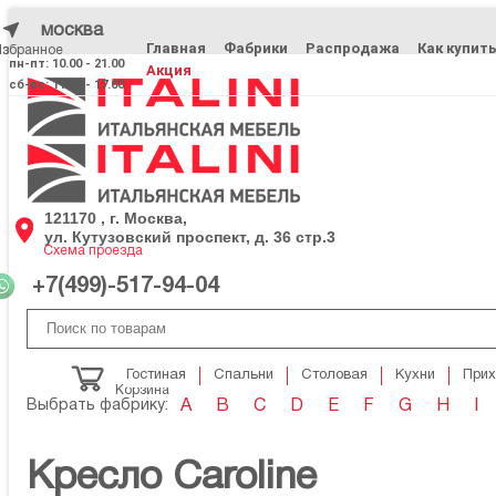
москва
Главная
Фабрики
Распродажа
Как купит
Избранное
Избранное
пн-пт: 10.00 - 21.00
Акция
сб-вс: 11.00 - 17.00
121170 , г. Москва,
ул. Кутузовский проспект, д. 36 стр.3
Схема проезда
+7(499)-517-94-04
Гостиная
Спальни
Столовая
Кухни
При
Корзина
Выбрать фабрику:
A
B
C
D
E
F
G
H
I
Кресло Caroline