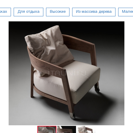
жках
Для отдыха
Высокие
Из массива дерева
Мале