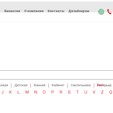
ь
Вакансии
О компании
Контакты
Дизайнерам
Ещё
хожая
Детская
Ванная
Кабинет
Светильники
Интерьер
J
K
L
M
N
O
P
R
S
T
U
V
Z
Q