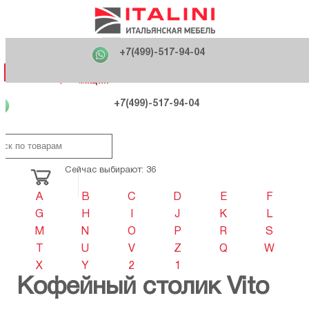
Главная
Фабрики
+7(499)-517-94-04
Распродажа
Как купить
Вакансии
О компании
121170 , г. Москва,
+7(499)-517-94-04
ул. Кутузовский проспект, д. 36 стр.3
Контакты
Дизайнерам
Категории
Категории
Фабрики
Фабрики
Распродаж
Распродаж
Акция
Схема проезда
+7(499)-517-94-04
Сейчас выбирают: 36
A
B
C
D
E
F
G
H
I
J
K
L
M
N
O
P
R
S
T
U
V
Z
Q
W
X
Y
2
1
Кофейный столик Vito