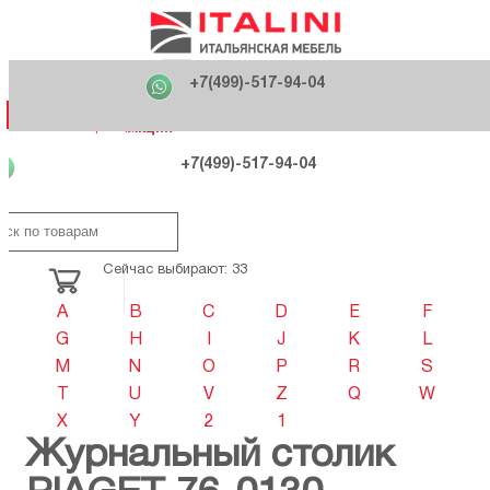
Главная
Фабрики
+7(499)-517-94-04
Распродажа
Как купить
Вакансии
О компании
121170 , г. Москва,
+7(499)-517-94-04
ул. Кутузовский проспект, д. 36 стр.3
Контакты
Дизайнерам
Категории
Категории
Фабрики
Фабрики
Распродаж
Распродаж
Акция
Схема проезда
+7(499)-517-94-04
Сейчас выбирают: 33
A
B
C
D
E
F
G
H
I
J
K
L
M
N
O
P
R
S
T
U
V
Z
Q
W
X
Y
2
1
Журнальный столик