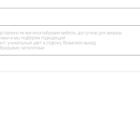
дставлено не все многообразие мебели, доступное для заказов.
 нами и мы подберем подходящий
ант, уникальный цвет и отделку. Возможен выезд
образцами, каталогами