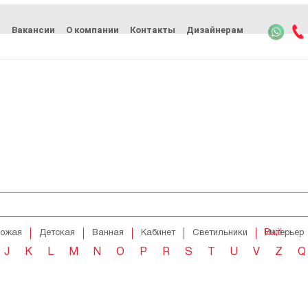
ь
Вакансии
О компании
Контакты
Дизайнерам
Ещё
хожая
Детская
Ванная
Кабинет
Светильники
Интерьер
J
K
L
M
N
O
P
R
S
T
U
V
Z
Q