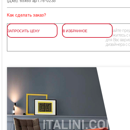
(ДхВ): 65x65 арт.76-0235
Как сделать заказ?
ЗАПРОСИТЬ ЦЕНУ
В ИЗБРАННОЕ
На сайте пре
Свяжитесь с
для Вас вари
дизайнера с 