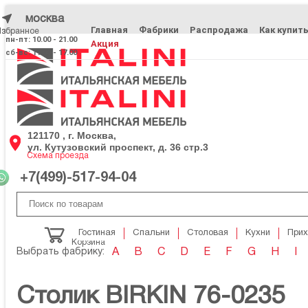
москва
Главная
Фабрики
Распродажа
Как купит
Избранное
Избранное
пн-пт: 10.00 - 21.00
Акция
сб-вс: 11.00 - 17.00
121170 , г. Москва,
ул. Кутузовский проспект, д. 36 стр.3
Схема проезда
+7(499)-517-94-04
Гостиная
Спальни
Столовая
Кухни
При
Корзина
Выбрать фабрику:
A
B
C
D
E
F
G
H
I
Столик BIRKIN 76-0235