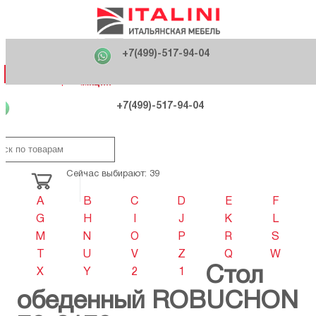
Главная
Фабрики
+7(499)-517-94-04
Распродажа
Как купить
Вакансии
О компании
121170 , г. Москва,
+7(499)-517-94-04
ул. Кутузовский проспект, д. 36 стр.3
Контакты
Дизайнерам
Категории
Категории
Фабрики
Фабрики
Распродаж
Распродаж
Акция
Схема проезда
+7(499)-517-94-04
Сейчас выбирают: 39
A
B
C
D
E
F
G
H
I
J
K
L
M
N
O
P
R
S
T
U
V
Z
Q
W
Стол
X
Y
2
1
обеденный ROBUCHON