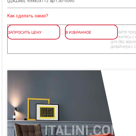
(ДхШхВ): 69x82x112 арт.30-0060
Как сделать заказ?
ЗАПРОСИТЬ ЦЕНУ
В ИЗБРАННОЕ
На сайте пре
Свяжитесь с
для Вас вари
дизайнера с 