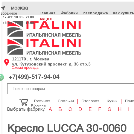
москва
Главная
Фабрики
Распродажа
Как купит
Избранное
Избранное
пн-пт: 10.00 - 21.00
Акция
сб-вс: 11.00 - 17.00
121170 , г. Москва,
ул. Кутузовский проспект, д. 36 стр.3
Схема проезда
+7(499)-517-94-04
Гостиная
Спальни
Столовая
Кухни
При
Корзина
Выбрать фабрику:
A
B
C
D
E
F
G
H
I
Кресло LUCCA 30-0060