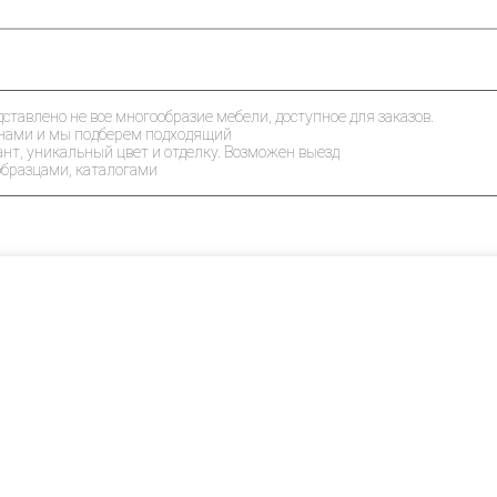
дставлено не все многообразие мебели, доступное для заказов.
 нами и мы подберем подходящий
ант, уникальный цвет и отделку. Возможен выезд
образцами, каталогами