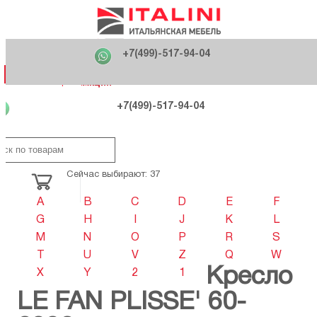
Главная
Фабрики
+7(499)-517-94-04
Распродажа
Как купить
Вакансии
О компании
121170 , г. Москва,
+7(499)-517-94-04
ул. Кутузовский проспект, д. 36 стр.3
Контакты
Дизайнерам
Категории
Категории
Фабрики
Фабрики
Распродаж
Распродаж
Акция
Схема проезда
+7(499)-517-94-04
Сейчас выбирают: 37
A
B
C
D
E
F
G
H
I
J
K
L
M
N
O
P
R
S
T
U
V
Z
Q
W
Кресло
X
Y
2
1
LE FAN PLISSE' 60-