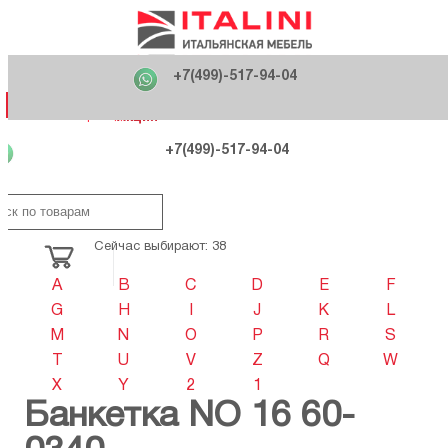
Главная
Фабрики
+7(499)-517-94-04
Распродажа
Как купить
Вакансии
О компании
121170 , г. Москва,
+7(499)-517-94-04
ул. Кутузовский проспект, д. 36 стр.3
Контакты
Дизайнерам
Категории
Категории
Фабрики
Фабрики
Распродаж
Распродаж
Акция
Схема проезда
+7(499)-517-94-04
Сейчас выбирают: 38
A
B
C
D
E
F
G
H
I
J
K
L
M
N
O
P
R
S
T
U
V
Z
Q
W
X
Y
2
1
Банкетка NO 16 60-