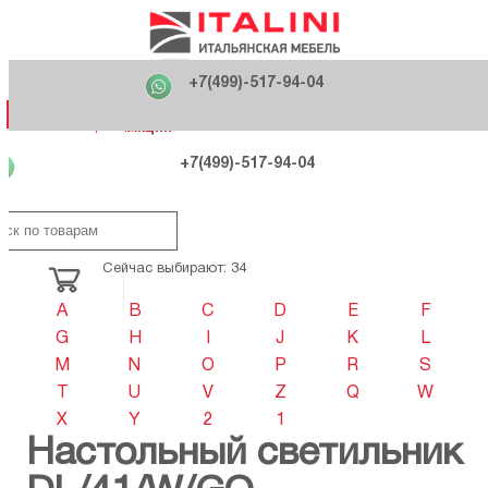
Главная
Фабрики
+7(499)-517-94-04
Распродажа
Как купить
Вакансии
О компании
121170 , г. Москва,
+7(499)-517-94-04
ул. Кутузовский проспект, д. 36 стр.3
Контакты
Дизайнерам
Категории
Категории
Фабрики
Фабрики
Распродаж
Распродаж
Акция
Схема проезда
+7(499)-517-94-04
Сейчас выбирают: 34
A
B
C
D
E
F
G
H
I
J
K
L
M
N
O
P
R
S
T
U
V
Z
Q
W
X
Y
2
1
Настольный светильник