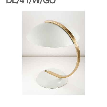
DL/41/W/GO