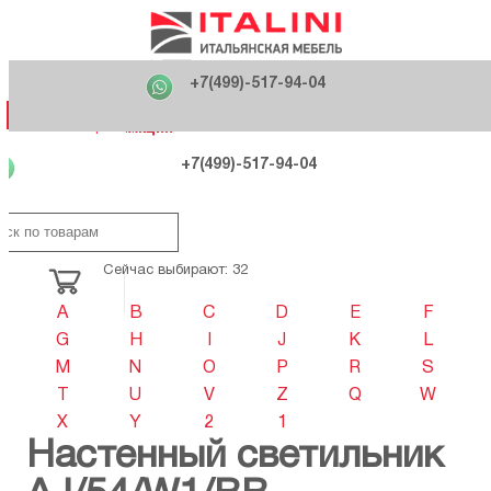
Главная
Фабрики
+7(499)-517-94-04
Распродажа
Как купить
Вакансии
О компании
121170 , г. Москва,
+7(499)-517-94-04
ул. Кутузовский проспект, д. 36 стр.3
Контакты
Дизайнерам
Категории
Категории
Фабрики
Фабрики
Распродаж
Распродаж
Акция
Схема проезда
+7(499)-517-94-04
Сейчас выбирают: 32
A
B
C
D
E
F
G
H
I
J
K
L
M
N
O
P
R
S
T
U
V
Z
Q
W
X
Y
2
1
Настенный светильник