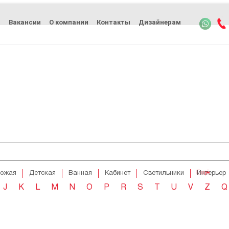
ь
Вакансии
О компании
Контакты
Дизайнерам
Ещё
хожая
Детская
Ванная
Кабинет
Светильники
Интерьер
J
K
L
M
N
O
P
R
S
T
U
V
Z
Q