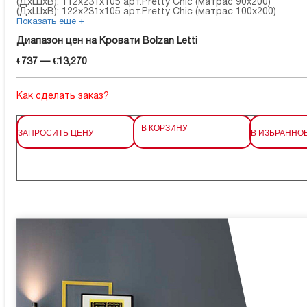
(ДхШхВ): 112x231x105 арт.Pretty Chic (матрас 90х200)
(ДхШхВ): 122x231x105 арт.Pretty Chic (матрас 100х200)
Показать еще +
Диапазон цен на Кровати Bolzan Letti
€737 — €13,270
Как сделать заказ?
В КОРЗИНУ
ЗАПРОСИТЬ ЦЕНУ
В ИЗБРАННО