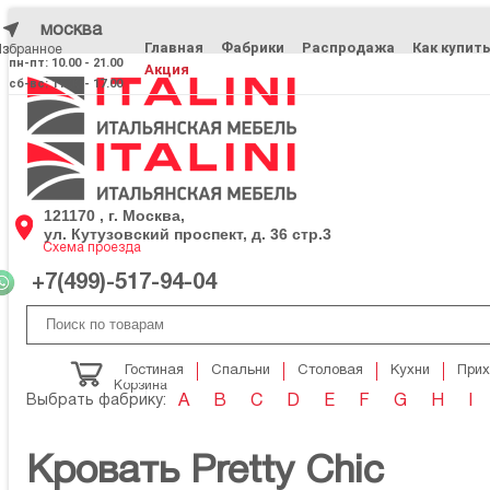
москва
Главная
Фабрики
Распродажа
Как купит
Избранное
Избранное
пн-пт: 10.00 - 21.00
Акция
сб-вс: 11.00 - 17.00
121170 , г. Москва,
ул. Кутузовский проспект, д. 36 стр.3
Схема проезда
+7(499)-517-94-04
Гостиная
Спальни
Столовая
Кухни
При
Корзина
Выбрать фабрику:
A
B
C
D
E
F
G
H
I
Кровать Pretty Chic