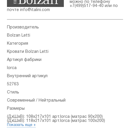
можно по телефону
+7(499)517-94-40
или по
почте
info@italini.com
Производитель
Bolzan Letti
Категория
Кровати Bolzan Letti
Артикул фабрики
Iorca
Внутренний артикул
52763
Стиль
Современный / Нейтральный
Размеры
(ДхШхВ): 108x217x101 арт.Iorca (матрас 90х200)
(ДхШхВ): 118x217x101 арт.Iorca (матрас 100х200)
Показать еще +