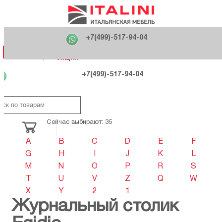
Главная
Фабрики
+7(499)-517-94-04
Распродажа
Как купить
Вакансии
О компании
121170 , г. Москва,
+7(499)-517-94-04
ул. Кутузовский проспект, д. 36 стр.3
Контакты
Дизайнерам
Категории
Категории
Фабрики
Фабрики
Распродаж
Распродаж
Акция
Схема проезда
+7(499)-517-94-04
Сейчас выбирают: 35
A
B
C
D
E
F
G
H
I
J
K
L
M
N
O
P
R
S
T
U
V
Z
Q
W
X
Y
2
1
Журнальный столик