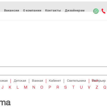
ь
Вакансии
О компании
Контакты
Дизайнерам
Ещё
хожая
Детская
Ванная
Кабинет
Светильники
Интерьер
J
K
L
M
N
O
P
R
S
T
U
V
Z
Q
ima