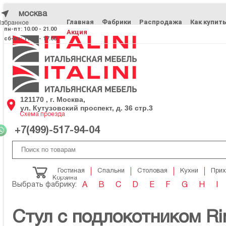
москва
Главная
Фабрики
Распродажа
Как купит
Избранное
Избранное
пн-пт: 10.00 - 21.00
Акция
сб-вс: 11.00 - 17.00
121170 , г. Москва,
ул. Кутузовский проспект, д. 36 стр.3
Схема проезда
+7(499)-517-94-04
Гостиная
Спальни
Столовая
Кухни
При
Корзина
Выбрать фабрику:
A
B
C
D
E
F
G
H
I
Стул с подлокотником R