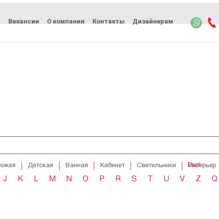
ь
Вакансии
О компании
Контакты
Дизайнерам
Ещё
хожая
Детская
Ванная
Кабинет
Светильники
Интерьер
J
K
L
M
N
O
P
R
S
T
U
V
Z
Q