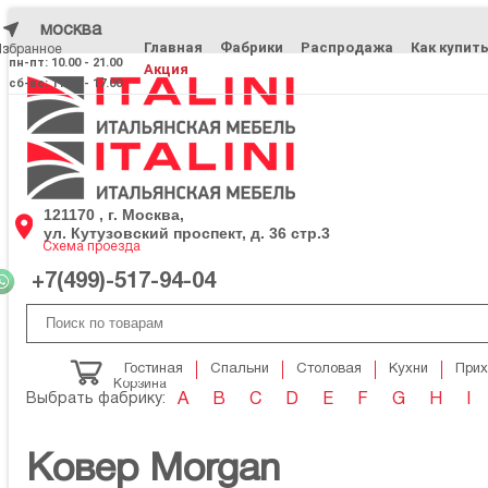
москва
Главная
Фабрики
Распродажа
Как купит
Избранное
Избранное
пн-пт: 10.00 - 21.00
Акция
сб-вс: 11.00 - 17.00
121170 , г. Москва,
ул. Кутузовский проспект, д. 36 стр.3
Схема проезда
+7(499)-517-94-04
Гостиная
Спальни
Столовая
Кухни
При
Корзина
Выбрать фабрику:
A
B
C
D
E
F
G
H
I
Ковер Morgan