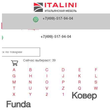
Главная
Фабрики
+7(499)-517-94-04
Распродажа
Как купить
Вакансии
О компании
121170 , г. Москва,
+7(499)-517-94-04
ул. Кутузовский проспект, д. 36 стр.3
Контакты
Дизайнерам
Категории
Категории
Фабрики
Фабрики
Распродаж
Распродаж
Акция
Схема проезда
+7(499)-517-94-04
Сейчас выбирают: 39
A
B
C
D
E
F
G
H
I
J
K
L
M
N
O
P
R
S
T
U
V
Z
Q
W
Ковер
X
Y
2
1
Funda