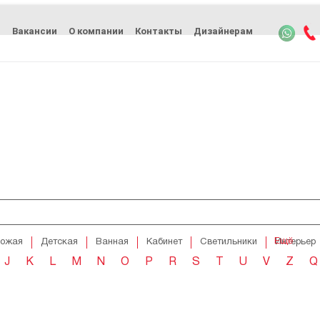
ь
Вакансии
О компании
Контакты
Дизайнерам
Ещё
хожая
Детская
Ванная
Кабинет
Светильники
Интерьер
J
K
L
M
N
O
P
R
S
T
U
V
Z
Q