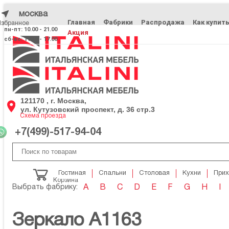
москва
Главная
Фабрики
Распродажа
Как купит
Избранное
Избранное
пн-пт: 10.00 - 21.00
Акция
сб-вс: 11.00 - 17.00
121170 , г. Москва,
ул. Кутузовский проспект, д. 36 стр.3
Схема проезда
+7(499)-517-94-04
Гостиная
Спальни
Столовая
Кухни
При
Корзина
Выбрать фабрику:
A
B
C
D
E
F
G
H
I
Зеркало A1163