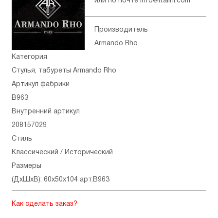
или по почте
info@italini.com
Производитель
Armando Rho
Категория
Стулья, табуреты Armando Rho
Артикул фабрики
B963
Внутренний артикул
208157029
Стиль
Классический / Исторический
Размеры
(ДхШхВ): 60x50x104 арт.B963
Как сделать заказ?