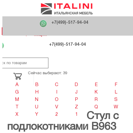
Главная
Фабрики
+7(499)-517-94-04
Распродажа
Как купить
Вакансии
О компании
121170 , г. Москва,
+7(499)-517-94-04
ул. Кутузовский проспект, д. 36 стр.3
Контакты
Дизайнерам
Категории
Категории
Фабрики
Фабрики
Распродаж
Распродаж
Акция
Схема проезда
+7(499)-517-94-04
Сейчас выбирают: 39
A
B
C
D
E
F
G
H
I
J
K
L
M
N
O
P
R
S
T
U
V
Z
Q
W
Стул с
X
Y
2
1
подлокотниками B963