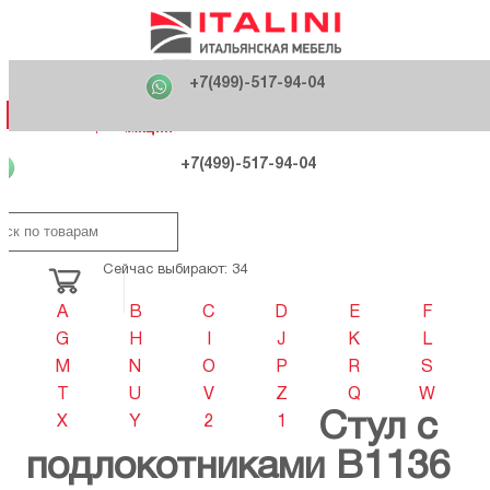
Главная
Фабрики
+7(499)-517-94-04
Распродажа
Как купить
Вакансии
О компании
121170 , г. Москва,
+7(499)-517-94-04
ул. Кутузовский проспект, д. 36 стр.3
Контакты
Дизайнерам
Категории
Категории
Фабрики
Фабрики
Распродаж
Распродаж
Акция
Схема проезда
+7(499)-517-94-04
Сейчас выбирают: 34
A
B
C
D
E
F
G
H
I
J
K
L
M
N
O
P
R
S
T
U
V
Z
Q
W
Стул с
X
Y
2
1
подлокотниками B1136