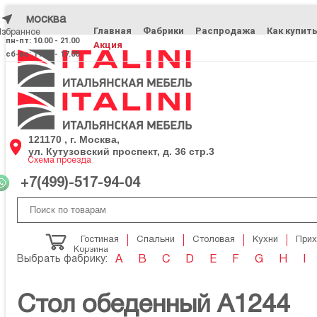
москва
Главная
Фабрики
Распродажа
Как купит
Избранное
Избранное
пн-пт: 10.00 - 21.00
Акция
сб-вс: 11.00 - 17.00
121170 , г. Москва,
ул. Кутузовский проспект, д. 36 стр.3
Схема проезда
+7(499)-517-94-04
Гостиная
Спальни
Столовая
Кухни
При
Корзина
Выбрать фабрику:
A
B
C
D
E
F
G
H
I
Стол обеденный A1244