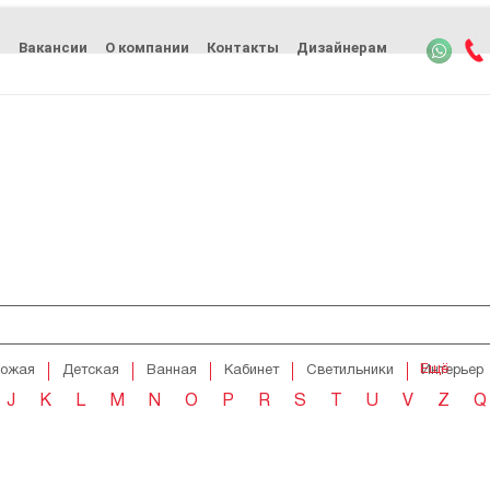
ь
Вакансии
О компании
Контакты
Дизайнерам
Ещё
хожая
Детская
Ванная
Кабинет
Светильники
Интерьер
J
K
L
M
N
O
P
R
S
T
U
V
Z
Q