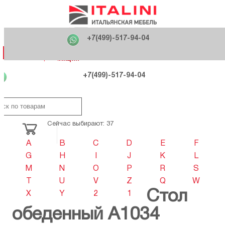
Главная
Фабрики
+7(499)-517-94-04
Распродажа
Как купить
Вакансии
О компании
121170 , г. Москва,
+7(499)-517-94-04
ул. Кутузовский проспект, д. 36 стр.3
Контакты
Дизайнерам
Категории
Категории
Фабрики
Фабрики
Распродаж
Распродаж
Акция
Схема проезда
+7(499)-517-94-04
Сейчас выбирают: 37
A
B
C
D
E
F
G
H
I
J
K
L
M
N
O
P
R
S
T
U
V
Z
Q
W
Стол
X
Y
2
1
обеденный A1034