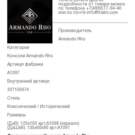
Узнать цены и другие
подробности от товаре можно
по телефону
+7(499)517-94-40
или по почте
info@italini.com
Производитель
Armando Rho
Категория
Консоли Armando Rho
Артикул фабрики
A1097
Внутренний артикул
207156974
Стиль
Классический / Исторический
Размеры
(ДхВ): 125x160 арт.A1098 (зеркало)
(ДхШхВ): 135x60x90 арт.A1097